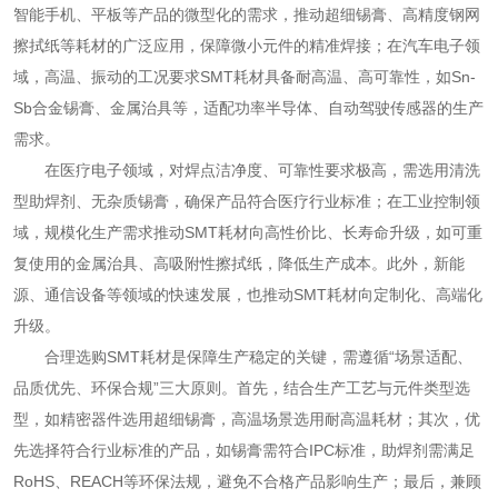
智能手机、平板等产品的微型化的需求，推动超细锡膏、高精度钢网
擦拭纸等耗材的广泛应用，保障微小元件的精准焊接；在汽车电子领
域，高温、振动的工况要求SMT耗材具备耐高温、高可靠性，如Sn-
Sb合金锡膏、金属治具等，适配功率半导体、自动驾驶传感器的生产
需求。
在医疗电子领域，对焊点洁净度、可靠性要求极高，需选用清洗
型助焊剂、无杂质锡膏，确保产品符合医疗行业标准；在工业控制领
域，规模化生产需求推动SMT耗材向高性价比、长寿命升级，如可重
复使用的金属治具、高吸附性擦拭纸，降低生产成本。此外，新能
源、通信设备等领域的快速发展，也推动SMT耗材向定制化、高端化
升级。
合理选购SMT耗材是保障生产稳定的关键，需遵循“场景适配、
品质优先、环保合规”三大原则。首先，结合生产工艺与元件类型选
型，如精密器件选用超细锡膏，高温场景选用耐高温耗材；其次，优
先选择符合行业标准的产品，如锡膏需符合IPC标准，助焊剂需满足
RoHS、REACH等环保法规，避免不合格产品影响生产；最后，兼顾