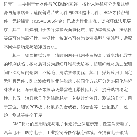
纽带”，主要用于元器件与PCB板的互连，按粉末粒径可分为常规锡
膏与超细锡膏，适配普通片式元件与0201超小元件、BGA等精密器
件，无铅锡膏（如SAC305合金）已成为行业主流，契合环保法规要
求。其二，助焊剂用于去除焊接表面氧化层、辅助焊膏流动，按活性
等级可分为高活性、中活性，按形态可分为免清洗型与清洗型，适配
不同焊接场景与洁净度要求。
其三，钢网擦拭纸用于清除钢网开孔内残留焊膏，避免堵孔导致
的印刷缺陷，按材质可分为超细纤维与无纺布，超细纤维材质适配细
间距IC对应的钢网，不掉毛、清洁效果更优。其四，贴片胶用于固定
无引脚元件，防止波峰焊时元件脱落，按固化方式可分为热固化与紫
外线固化，车载电子等振动场景需选用柔性贴片胶，提升粘结稳定
性。其五，治具载具作为辅助耗材，包括过炉治具、测试治具等，用
于定位、测试PCB板，材质多为合成石、铝合金等，适配贴片、过
炉、测试等多个工序。
SMT耗材的应用场景与电子制造行业深度绑定，覆盖消费电子、
汽车电子、医疗电子、工业控制等多个核心领域。在消费电子领域，